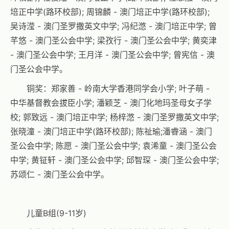
培正中学(路环校部); 周锦麟 - 澳门培正中学(路环校部);
吴诗滢 - 澳门圣罗撒英文中学; 冯纪滺 - 澳门培正中学; 曾
芊悠 - 澳门圣公会中学; 梁孜行 - 澳门圣公会中学; 黄奕津
- 澳门圣公会中学; 王月洋 - 澳门圣公会中学; 曾宪信 - 澳
门圣公会中学。
铜奖：郑家善 - 岭南大学香港同学会小学; 叶子萌 -
中华基督教会拔臣小学; 潘颖芝 - 澳门化地玛圣母女子学
校; 郭致远 - 澳门培正中学; 杨梓滺 - 澳门圣罗撒英文中学;
张晓潼 - 澳门培正中学(路环校部); 陈祉瑜;潘睿涵 - 澳门
圣公会中学; 陈愿 - 澳门圣公会中学; 袁浠童 - 澳门圣公会
中学; 黄钲轩 - 澳门圣公会中学; 邱智琛 - 澳门圣公会中学;
苏颂仁 - 澳门圣公会中学。
儿童B组(9-11岁)