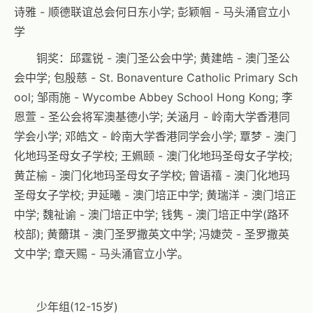
诗雅 - 顺德联谊总会何日东小学; 彭颖帼 - 马头涌官立小
学
铜奖：邱霆锐 - 澳门圣公会中学; 黄建皓 - 澳门圣公
会中学; 包殷慈 - St. Bonaventure Catholic Primary Sch
ool; 邹雨施 - Wycombe Abbey School Hong Kong; 李
恩萱 - 圣公会将军澳基德小学; 关涵月 - 岭南大学香港同
学会小学; 邓皓文 - 岭南大学香港同学会小学; 覃梦 - 澳门
化地玛圣母女子学校; 王姵颐 - 澳门化地玛圣母女子学校;
黄芷榆 - 澳门化地玛圣母女子学校; 曾语禧 - 澳门化地玛
圣母女子学校; 尹延曦 - 澳门培正中学; 黄瑞洋 - 澳门培正
中学; 魏祉谕 - 澳门培正中学; 钱隽 - 澳门培正中学(路环
校部); 黄薾琪 - 澳门圣罗撒英文中学; 冯婕荧 - 圣罗撒英
文中学; 章天赐 - 马头涌官立小学。
少年组(12-15岁)